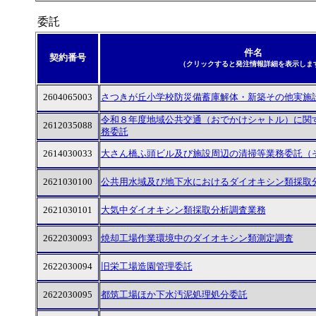
委託
件名
契約番号
（クリックすると発注情報詳細を表示しま
2604065003
さつきが丘小学校防災備蓄庫解体・新築その他実施
令和８年度地域公共交通（おでかけシャトル）に関
2612035088
務委託
2614030033
大さん橋ふ頭ビル及び施設周辺の清掃等業務委託（
2621030100
公共用水域及び地下水におけるダイオキシン類採取
2621030101
大気中ダイオキシン類採取分析調査業務
2622030093
焼却工場作業環境中のダイオキシン類測定調査
2622030094
旧栄工場造園管理委託
2622030095
都筑工場ほか下水汚泥処理処分委託