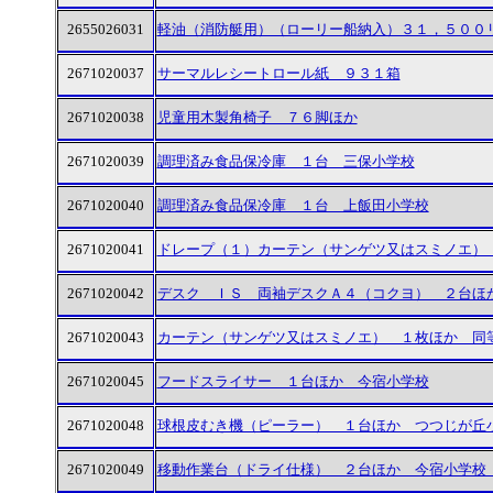
2655026031
軽油（消防艇用）（ローリー船納入）３１，５００
2671020037
サーマルレシートロール紙 ９３１箱
2671020038
児童用木製角椅子 ７６脚ほか
2671020039
調理済み食品保冷庫 １台 三保小学校
2671020040
調理済み食品保冷庫 １台 上飯田小学校
2671020041
ドレープ（１）カーテン（サンゲツ又はスミノエ）
2671020042
デスク ＩＳ 両袖デスクＡ４（コクヨ） ２台ほ
2671020043
カーテン（サンゲツ又はスミノエ） １枚ほか 同
2671020045
フードスライサー １台ほか 今宿小学校
2671020048
球根皮むき機（ピーラー） １台ほか つつじが丘
2671020049
移動作業台（ドライ仕様） ２台ほか 今宿小学校