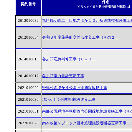
件名
契約番号
（クリックすると発注情報詳細を表示しま
2612010032
旭区鶴ケ峰二丁目地内ほか１０か所道路標識改修工
2612010034
令和８年度蓬莱町交差点改良工事（その２）
2614010015
各ふ頭応急補修工事（８－３）
2614010017
各ふ頭電力量計更新工事
2621010029
野島公園ほか４公園照明施設改良工事
2621010030
清水ケ丘公園照明施設改良工事
2621010031
南部公園緑地事務所管内公園緑地施設修繕工事（そ
2622010028
南本牧第２ブロック排水処理施設遮断器更新工事（