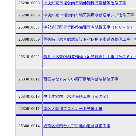
2629010008
中央卸売市場食肉市場仲卸棟貯湯槽等改修工事
2629010009
中央卸売市場食肉市場工業用水移送ポンプ改修工事
2630010057
中部処理区等管路整備課管内試掘工事（Ｒ８－１）
2630010059
災害時下水直結式仮設トイレ用下水道管整備工事（
2631010022
鶴見土木管内舗装補修（応急修理）工事（その６）
2633010012
西区みなとみらい四丁目地内舗装補修工事
2634010013
中土木管内下水道修繕工事（その３）
2635010011
南区大岡川プロムナード整備工事
2636010014
港南区港南台六丁目地内道路整備工事