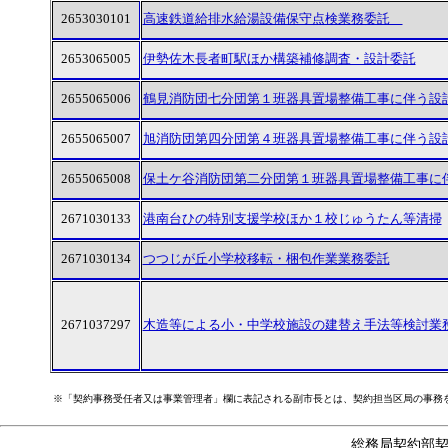
2653030101
高速鉄道給排水給湯設備保守点検業務委託
2653065005
伊勢佐木長者町駅ほか構築補修調査・設計委託
2655065006
鶴見消防団七分団第１班器具置場整備工事に伴う設
2655065007
旭消防団第四分団第４班器具置場整備工事に伴う設
2655065008
保土ケ谷消防団第二分団第１班器具置場整備工事に
2671030133
港南台ひの特別支援学校ほか１校じゅうたん等清掃
2671030134
つつじが丘小学校移転・梱包作業業務委託
2671037297
木造等による小・中学校施設の建替え手法等検討業
※「契約事務受任者又は事業管理者」欄に表記される副市長とは、契約担当区局の事務
総務局契約部契約