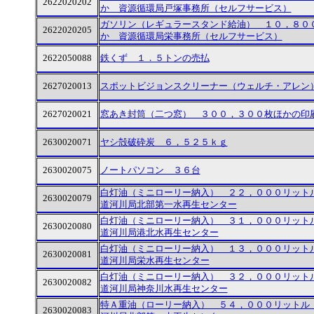
2622020202
か 資源循環局戸塚事務所（セルフサービス）
ガソリン（レギュラースタンド給油） １０，８０
2622020205
か 資源循環局栄事務所（セルフサービス）
2622050088
鉄くず １．５トンの売払
2627020013
スポットビジョンスクリーナー（ウェルチ・アレン
2627020021
窓あき封筒（二つ窓） ３００，３００枚ほかの印
2630020071
ヤシ殻破砕炭 ６，５２５ｋｇ
2630020075
ノートパソコン ３６台
白灯油（ミニローリー納入） ２２，０００リット
2630020079
道河川局北部第一水再生センター
白灯油（ミニローリー納入） ３１，０００リット
2630020080
道河川局港北水再生センター
白灯油（ミニローリー納入） １３，０００リット
2630020081
道河川局栄水再生センター
白灯油（ミニローリー納入） ３２，０００リット
2630020082
道河川局神奈川水再生センター
特Ａ重油（ローリー納入） ５４，０００リットル
2630020083