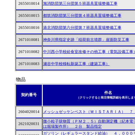
2655010014
旭消防団第三分団第５班器具置場整備工事
2655010015
都筑消防団第三分団第４班器具置場整備工事
2655010016
港北消防団第六分団第７班器具置場整備工事
2671010081
神奈川県指定史跡「稲荷前古墳群」崖面防災工事
2671010082
中川西小学校給食室改修その他工事（電気設備工事
2671010083
瀬谷中学校移転新築工事（建築工事）
物品
件名
契約番号
（クリックすると発注情報詳細を表示しま
2604020014
メッシュゼッケンベスト（ＷＩＳＴＡＲＩＡ） ７
微小粒子状物質（ＰＭ２．５）自動測定機（紀本電
2621020031
は堀場製作所） ２台 製品指定
ガソリン（レギュラースタンド給油） ４，０００