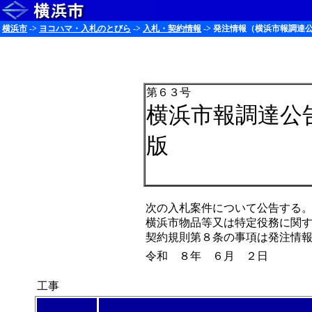
横浜市
->
ヨコハマ・入札のとびら
->
入札・契約情報
-> 発注情報（横浜市報調達公
第６３号
横浜市報調達公
版
次の入札案件について公告する
横浜市物品等又は特定役務に関
契約規則第８条の事項は発注情
令和 ８年 ６月 ２日
工事