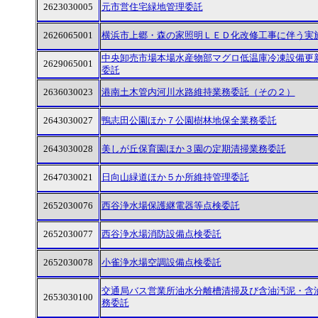
2623030005
元市営住宅緑地管理委託
2626065001
横浜市上郷・森の家照明ＬＥＤ化改修工事に伴う実
中央卸売市場本場水産物部マグロ低温庫冷凍設備更
2629065001
委託
2636030023
港南土木管内河川水路維持業務委託（その２）
2643030027
鴨志田公園ほか７公園樹林地保全業務委託
2643030028
美しが丘保育園ほか３園の定期清掃業務委託
2647030021
日向山緑道ほか５か所維持管理委託
2652030076
西谷浄水場保護継電器等点検委託
2652030077
西谷浄水場消防設備点検委託
2652030078
小雀浄水場空調設備点検委託
交通局バス営業所油水分離槽清掃及び含油汚泥・含
2653030100
務委託