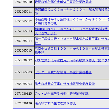
2652065010
峰配水池付属公舎解体工事設計業務委託
汲沢町口径１００ｍｍから２００ｍｍ配水管布設替
2652065011
託
今宿西町ほか３か所口径１００ｍｍから２００ｍｍ
2652065012
う設計業務委託
杉田線口径２００ｍｍから５００ｍｍ配水管布設替
2652065013
託（基本設計）
第一戸塚線口径６００ｍｍ配水管布設替工事に伴う
2652065014
計）
港南中央通口径１００ｍｍから３００ｍｍ配水管布
2652065015
務委託
2653030097
バス営業所ほか消防用設備等点検業務委託（第２ブ
2653065003
センター南駅外壁補修工事設計業務委託
2655065004
防火水槽新設工事に伴う地質調査業務委託
2671030125
みなと総合高等学校衛生管理業務委託
2671030126
南高等学校衛生管理業務委託