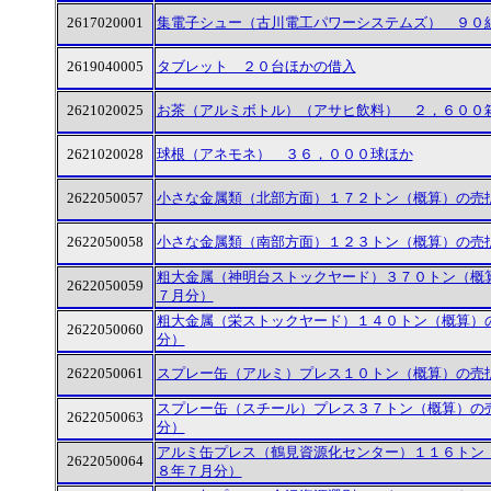
2617020001
集電子シュー（古川電工パワーシステムズ） ９０
2619040005
タブレット ２０台ほかの借入
2621020025
お茶（アルミボトル）（アサヒ飲料） ２，６００
2621020028
球根（アネモネ） ３６，０００球ほか
2622050057
小さな金属類（北部方面）１７２トン（概算）の売
2622050058
小さな金属類（南部方面）１２３トン（概算）の売
粗大金属（神明台ストックヤード）３７０トン（概
2622050059
７月分）
粗大金属（栄ストックヤード）１４０トン（概算）
2622050060
分）
2622050061
スプレー缶（アルミ）プレス１０トン（概算）の売
スプレー缶（スチール）プレス３７トン（概算）の
2622050063
分）
アルミ缶プレス（鶴見資源化センター）１１６トン
2622050064
８年７月分）