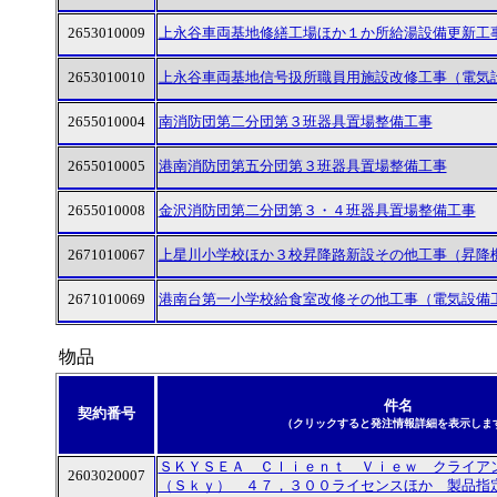
2653010009
上永谷車両基地修繕工場ほか１か所給湯設備更新工
2653010010
上永谷車両基地信号扱所職員用施設改修工事（電気
2655010004
南消防団第二分団第３班器具置場整備工事
2655010005
港南消防団第五分団第３班器具置場整備工事
2655010008
金沢消防団第二分団第３・４班器具置場整備工事
2671010067
上星川小学校ほか３校昇降路新設その他工事（昇降
2671010069
港南台第一小学校給食室改修その他工事（電気設備
物品
件名
契約番号
（クリックすると発注情報詳細を表示しま
ＳＫＹＳＥＡ Ｃｌｉｅｎｔ Ｖｉｅｗ クライア
2603020007
（Ｓｋｙ） ４７，３００ライセンスほか 製品指