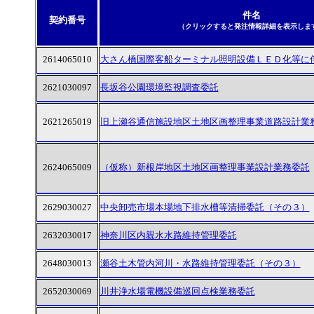
件名
契約番号
（クリックすると発注情報詳細を表示しま
2614065010
大さん橋国際客船ターミナル照明設備ＬＥＤ化等に
2621030097
長坂谷公園環境監視調査委託
2621265019
旧上瀬谷通信施設地区土地区画整理事業道路設計業
2624065009
（仮称）新根岸地区土地区画整理事業設計業務委託
2629030027
中央卸売市場本場地下排水槽等清掃委託（その３）
2632030017
神奈川区内親水水路維持管理委託
2648030013
瀬谷土木管内河川・水路維持管理委託（その３）
2652030069
川井浄水場電機設備巡回点検業務委託