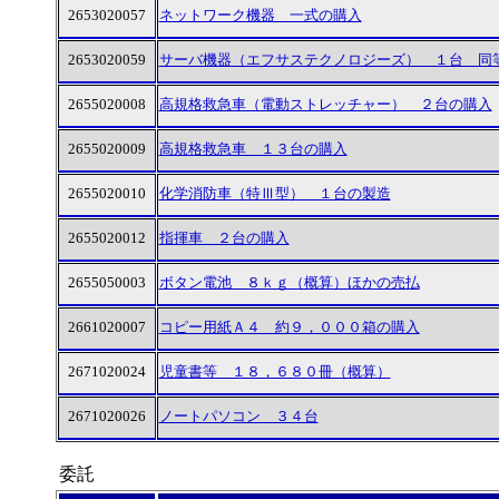
2653020057
ネットワーク機器 一式の購入
2653020059
サーバ機器（エフサステクノロジーズ） １台 同
2655020008
高規格救急車（電動ストレッチャー） ２台の購入
2655020009
高規格救急車 １３台の購入
2655020010
化学消防車（特Ⅲ型） １台の製造
2655020012
指揮車 ２台の購入
2655050003
ボタン電池 ８ｋｇ（概算）ほかの売払
2661020007
コピー用紙Ａ４ 約９，０００箱の購入
2671020024
児童書等 １８，６８０冊（概算）
2671020026
ノートパソコン ３４台
委託