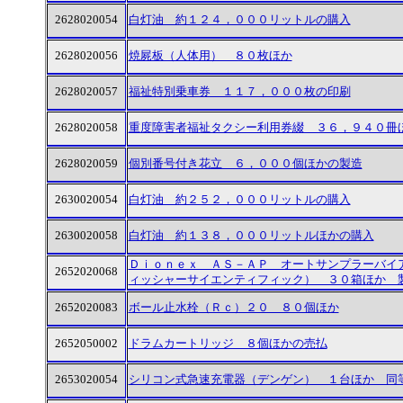
2628020054
白灯油 約１２４，０００リットルの購入
2628020056
焼屍板（人体用） ８０枚ほか
2628020057
福祉特別乗車券 １１７，０００枚の印刷
2628020058
重度障害者福祉タクシー利用券綴 ３６，９４０冊
2628020059
個別番号付き花立 ６，０００個ほかの製造
2630020054
白灯油 約２５２，０００リットルの購入
2630020058
白灯油 約１３８，０００リットルほかの購入
Ｄｉｏｎｅｘ ＡＳ－ＡＰ オートサンプラーバイ
2652020068
ィッシャーサイエンティフィック） ３０箱ほか 
2652020083
ボール止水栓（Ｒｃ）２０ ８０個ほか
2652050002
ドラムカートリッジ ８個ほかの売払
2653020054
シリコン式急速充電器（デンゲン） １台ほか 同