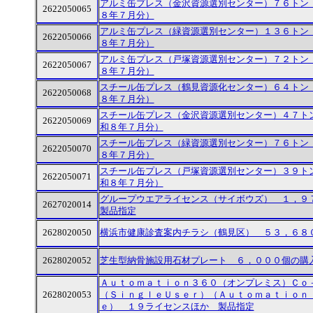
アルミ缶プレス（金沢資源選別センター）７６トン
2622050065
８年７月分）
アルミ缶プレス（緑資源選別センター）１３６トン
2622050066
８年７月分）
アルミ缶プレス（戸塚資源選別センター）７２トン
2622050067
８年７月分）
スチール缶プレス（鶴見資源化センター）６４トン
2622050068
８年７月分）
スチール缶プレス（金沢資源選別センター）４７ト
2622050069
和８年７月分）
スチール缶プレス（緑資源選別センター）７６トン
2622050070
８年７月分）
スチール缶プレス（戸塚資源選別センター）３９ト
2622050071
和８年７月分）
グループウエアライセンス（サイボウズ） １，
2627020014
製品指定
2628020050
横浜市健康診査案内チラシ（鶴見区） ５３，６８
2628020052
芝生型納骨施設用石材プレート ６，０００個の購
Ａｕｔｏｍａｔｉｏｎ３６０（オンプレミス）Ｃｏ
2628020053
（ＳｉｎｇｌｅＵｓｅｒ）（Ａｕｔｏｍａｔｉｏｎ
ｅ） １９ライセンスほか 製品指定