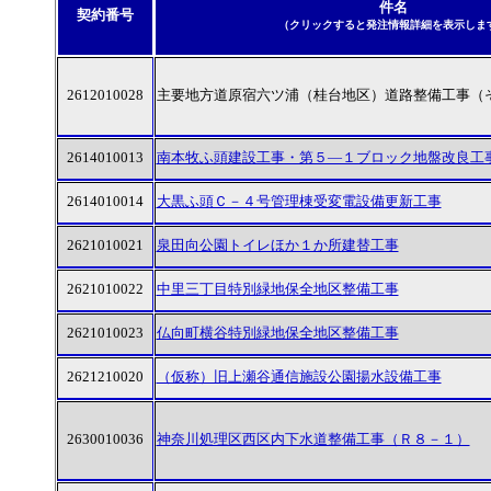
件名
契約番号
（クリックすると発注情報詳細を表示しま
2612010028
主要地方道原宿六ツ浦（桂台地区）道路整備工事（
2614010013
南本牧ふ頭建設工事・第５―１ブロック地盤改良工
2614010014
大黒ふ頭Ｃ－４号管理棟受変電設備更新工事
2621010021
泉田向公園トイレほか１か所建替工事
2621010022
中里三丁目特別緑地保全地区整備工事
2621010023
仏向町横谷特別緑地保全地区整備工事
2621210020
（仮称）旧上瀬谷通信施設公園揚水設備工事
2630010036
神奈川処理区西区内下水道整備工事（Ｒ８－１）