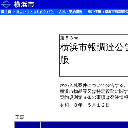
横浜市
->
ヨコハマ・入札のとびら
->
入札・契約情報
-> 発注情報（横浜市報調達公
第５３号
横浜市報調達公
版
次の入札案件について公告する
横浜市物品等又は特定役務に関
契約規則第８条の事項は発注情
令和 ８年 ５月１２日
工事