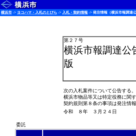
横浜市
->
ヨコハマ・入札のとびら
->
入札・契約情報
-> 発注情報（横浜市報調達公
第２７号
横浜市報調達公
版
次の入札案件について公告する
横浜市物品等又は特定役務に関
契約規則第８条の事項は発注情
令和 ８年 ３月２４日
委託