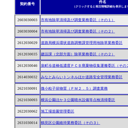
件名
契約番号
（クリックすると発注情報詳細を表示しま
2603030003
市有地除草清掃及び調査業務委託（その１）
2603030004
市有地除草清掃及び調査業務委託（その２）
2612030029
道路局横浜環状道路調整課管理用地除草業務委託
2612030035
建設課（北部方面）除草業務委託（その２）
2612030046
泉町歩道橋低濃度ＰＣＢ廃棄物収集運搬委託（その
2614030032
みなとみらいトンネルほか道路安全管理業務委託
2621030091
微小粒子状物質（ＰＭ２．５）調査業務
2621030093
横浜公園ほか３公園噴水設備等点検清掃委託
2622030062
旭工場造園管理委託
2631030014
鶴見区公園維持業務委託（その３）