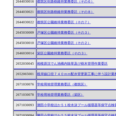
2644030016
都筑区街路樹維持業務委託（その６）
2644030021
都筑区街路樹維持業務委託（その８）
2644030022
都筑区公園維持業務委託（その７）
2645030009
戸塚区公園維持業務委託（その３）
2645030010
戸塚区公園維持業務委託（その２）
2646030014
栄区公園維持業務委託（その３）
2652030045
相模原沈でん池構内除草及び樹木管理作業委託
2652065001
根岸線口径７４０ｍｍ配水管更新工事に伴う設計業
2671030076
学校用地管理業務委託（都筑区）
2671030078
学校用地管理業務委託（栄区）
2671030093
潮田小学校ほか５１校水泳プール循環器等保守点検
2671030094
勝田小学校ほか５５校水泳プール循環器等保守点検