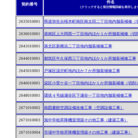
件名
契約番号
（クリックすると発注情報詳細を表示しま
2635010001
県道弥生台桜木町南区南太田二丁目地内舗装補修（
2636010001
港南区上大岡西一丁目地内ほか１か所舗装補修（切
2641010001
港北区新横浜二丁目地内舗装補修工事
2644010001
都筑区牛久保西三丁目地内ほか１か所舗装補修工事
2645010001
戸塚区汲沢町地内ほか７か所舗装補修工事
2646010001
栄区小菅ケ谷一丁目地内ほか１か所舗装補修（切削
2648010001
環状４号線瀬谷区下瀬谷一丁目地内舗装補修工事
2671010002
南図書館空調設備改修工事（空調設備工事）
2671010003
旭中学校昇降機室増築その他工事（建築工事）
2671010004
市場中学校昇降機室増築その他工事（建築工事）