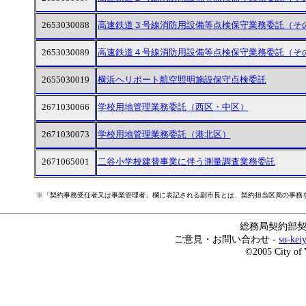
2653030088
高速鉄道３号線消防用設備等点検保守業務委託（そ
2653030089
高速鉄道４号線消防用設備等点検保守業務委託（そ
2655030019
横浜ヘリポート航空照明施設保守点検委託
2671030066
学校用地管理業務委託（西区・中区）
2671030073
学校用地管理業務委託（港北区）
2671065001
二谷小学校建替事業に伴う測量調査業務委託
※「契約事務受任者又は事業管理者」欄に表記される副市長とは、契約担当区局の事務
総務局契約部契約
ご意見・お問い合わせ -
so-kei
©2005 City of 