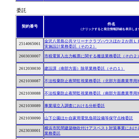
委託
件名
契約番号
（クリックすると発注情報詳細を表示しま
金沢八景島公共マリーナクラブハウスほか２か所Ｌ
2514065061
実施設計業務委託（その２）
2603030007
市税電算入出力帳票に関する搬送業務委託（その２
2612030030
建設課（南部方面）除草業務委託（その１）
2621030087
不法投棄防止夜間監視業務委託（北部方面農業専用
2621030088
不法投棄防止夜間監視業務委託（南部方面農業専用
2621030089
事業場立入調査における分析委託
2621030090
山下公園ほか自家用電気負荷設備等保守点検委託
横浜市民間建築物吹付けアスベスト対策事業におけ
2623030001
業務委託