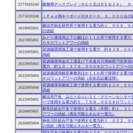
2571020246
業務用ディスプレイ（ＮＥＣ又はＲＥＧＺＡ） ９
2571020248
ｉＰａｄ用キーボード付きケース ３，０００台の
横浜市衛生研究所で使用する電力約１，９０９，０
2619095001
の供給
みどり環境局山下公園ほか１１か所で使用する電力
2621095001
０キロワットアワーの供給
資源循環局旭工場で使用する電力 約９３８，００
2622095001
供給
資源循環局金沢工場及び下水道河川局南部汚泥資源
2622095003
電力 約１０，１７９，０００キロワットアワーの
資源循環局鶴見事務所ほか１１か所で使用する電力
2622095004
キロワットアワーの供給（非化石証書活用）
資源循環局都筑工場で使用する電力約２２４，００
2622095006
供給
横浜市庁舎、みなとみらい２１・クリーンセンター
2625095001
ーで使用する電力約５，７５８，０００キロワット
鶴見区総合庁舎で使用する電力（年間）約１，３１
2626095001
アワーの供給（再生可能エネルギー電力）
神奈川区総合庁舎で使用する電力約１，０３２，０
2626095004
の供給（再生可能エネルギー電力）
西区庁舎で使用する電力約４３８，０００キロワッ