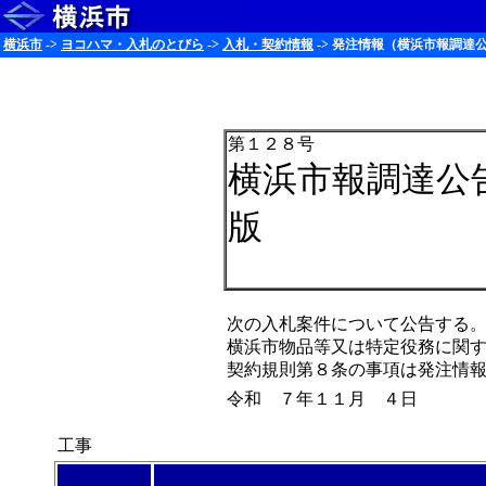
横浜市
->
ヨコハマ・入札のとびら
->
入札・契約情報
-> 発注情報（横浜市報調達公
第１２８号
横浜市報調達公
版
次の入札案件について公告する
横浜市物品等又は特定役務に関
契約規則第８条の事項は発注情
令和 ７年１１月 ４日
工事