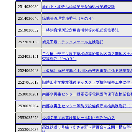
2514030039
新山下・本牧ふ頭産業廃棄物処分業務委託
2514030040
緑地等管理業務委託（その４）
2519030032
一時飼育場所設定用資機材等の配送業務委託
2522030138
鶴見工場トラックスケール点検委託
二ツ橋北部三ツ境下草柳線等沿道地区第２期地区土
2524035151
査等委託（その３）
2524065043
（仮称）新根岸地区土地区画整理事業に係る測量業
2527065013
旧勝田小学校放課後キッズクラブ杭等撤去工事に伴
2530030201
南部水再生センター継電器等電気設備保守点検業務
2530030204
南部水再生センター等防災設備保守点検業務委託（
2553035273
令和７年度高速鉄道レール削正委託その２
高速鉄道３号線（あざみ野～新百合ヶ丘間）構造等
2553065037