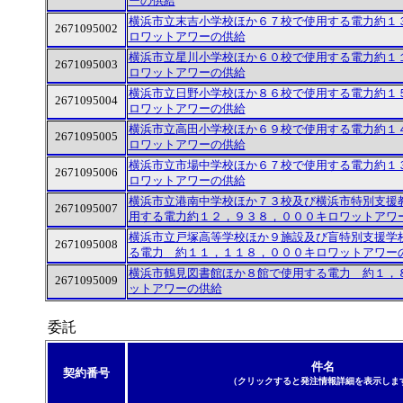
ーの供給
横浜市立末吉小学校ほか６７校で使用する電力約１
2671095002
ロワットアワーの供給
横浜市立星川小学校ほか６０校で使用する電力約１
2671095003
ロワットアワーの供給
横浜市立日野小学校ほか８６校で使用する電力約１
2671095004
ロワットアワーの供給
横浜市立高田小学校ほか６９校で使用する電力約１
2671095005
ロワットアワーの供給
横浜市立市場中学校ほか６７校で使用する電力約１
2671095006
ロワットアワーの供給
横浜市立港南中学校ほか７３校及び横浜市特別支援
2671095007
用する電力約１２，９３８，０００キロワットアワ
横浜市立戸塚高等学校ほか９施設及び盲特別支援学
2671095008
る電力 約１１，１１８，０００キロワットアワー
横浜市鶴見図書館ほか８館で使用する電力 約１，
2671095009
ットアワーの供給
委託
件名
契約番号
（クリックすると発注情報詳細を表示しま