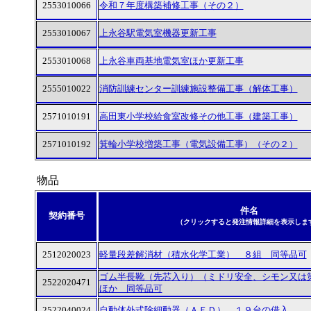
2553010066
令和７年度構築補修工事（その２）
2553010067
上永谷駅電気室機器更新工事
2553010068
上永谷車両基地電気室ほか更新工事
2555010022
消防訓練センター訓練施設整備工事（解体工事）
2571010191
高田東小学校給食室改修その他工事（建築工事）
2571010192
箕輪小学校増築工事（電気設備工事）（その２）
物品
件名
契約番号
（クリックすると発注情報詳細を表示しま
2512020023
軽量段差解消材（積水化学工業） ８組 同等品可
ゴム半長靴（先芯入り）（ミドリ安全、シモン又は
2522020471
ほか 同等品可
2522040024
自動体外式除細動器（ＡＥＤ） １９台の借入