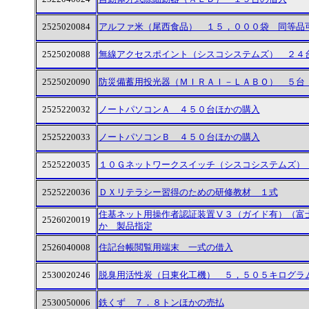
2525020084
アルファ米（尾西食品） １５，０００袋 同等品
2525020088
無線アクセスポイント（シスコシステムズ） ２４
2525020090
防災備蓄用投光器（ＭＩＲＡＩ－ＬＡＢＯ） ５台
2525220032
ノートパソコンＡ ４５０台ほかの購入
2525220033
ノートパソコンＢ ４５０台ほかの購入
2525220035
１０Ｇネットワークスイッチ（シスコシステムズ）
2525220036
ＤＸリテラシー習得のための研修教材 １式
住基ネット用操作者認証装置Ⅴ３（ガイド有）（富
2526020019
か 製品指定
2526040008
住記台帳閲覧用端末 一式の借入
2530020246
脱臭用活性炭（日東化工機） ５，５０５キログラ
2530050006
鉄くず ７．８トンほかの売払