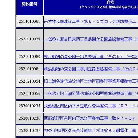
件名
契約番号
（クリックすると発注情報詳細を表示しま
2514010061
南本牧ふ頭建設工事・第５－１ブロック道路整備工
2521010079
（仮称）新吉田東四丁目農園付公園施設整備工事（
2521010080
横浜動物の森公園一部再整備工事（その５）（平準
2521010081
横浜動物の森公園工事用道路基盤整備工事（その２
2521210054
旧上瀬谷通信施設地区土地区画整理事業基盤整備工
2521210056
（仮称）旧上瀬谷通信施設公園照明施設整備工事（
2530010235
栄処理区南区内下水道取付管再整備工事（Ｒ７－１
2530010236
西部処理区泉区内下水道再整備工事（取Ｒ７－３）
2530010237
神奈川処理区久保合流幹線下水道管きょ耐震化工事