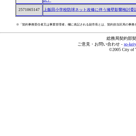
託）
2571065147
上飯田小学校防球ネット改修に伴う擁壁影響検討委
※「契約事務受任者又は事業管理者」欄に表記される副市長とは、契約担当区局の事務
総務局契約部契約
ご意見・お問い合わせ -
so-kei
©2005 City of 