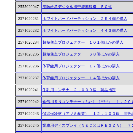
2555020047
消防救急デジタル携帯型無線機 ５０式
2571020231
ホワイトボードパーティション ２５４個の購入
2571020232
ホワイトボードパーティション ４４３個の購入
2571020234
超短焦点プロジェクター １０１個ほかの購入
2571020235
超短焦点プロジェクター ６８個ほかの購入
2571020236
体育館用プロジェクター １７個ほかの購入
2571020237
体育館用プロジェクター １４個ほかの購入
2571020241
牛乳用コンテナ ２，０００個 製品指定
2571020242
食缶用ＳＮコンテナー（ふた）（三甲） １，２０
2571020243
保温保冷材（アヅミ産業） １２，１００個 同等
2571020245
業務用ディスプレイ（ＮＥＣ又はＲＥＧＺＡ） ７