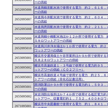
2652095005
ーの供給
水道局鶴見配水池で使用する電力 約２，６１６，
2652095006
ーの供給
水道局今井配水池で使用する電力 約２，６０４，
2652095007
ーの供給
水道局恩田配水池で使用する電力 約２，２１１，
2652095008
ーの供給
水道局鶴ケ峰配水池ほか１２か所で使用する電力 
2652095009
５キロワットアワーの供給
水道局川井浄水場ほか１か所で使用する電力 約２
2652095010
ワットアワーの供給
横浜市交通局保土ケ谷営業所ほか９か所で使用する
2653095001
６８２キロワットアワーの供給
横浜市高速鉄道１・３号線で使用する電力約９５，
2653095002
ットアワーの供給（ＣＯ２フリー）
横浜市高速鉄道４号線で使用する電力 約２５，６
2653095003
トアワーの供給（非化石証書活用）
西消防署ほか９か所で使用する電力約１，５９３，
2655095001
ーの供給
末吉消防出張所ほか７４か所で使用する低圧電力約
2655095002
ットアワー、従量電灯約１，７５２，４００キロワ
横浜市中央図書館で使用する電力 約１，８４１，
2671095001