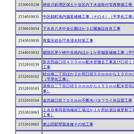
2530010238
神奈川処理区保土ケ谷区内下水道取付管再整備工事
2534010031
中区錦町地内舗装補修工事（その４）（平準化工事
2536010034
下永谷八木中央公園ほか３公園施設改良工事
2543010050
青葉区総合庁舎浸水対策工事
2544010032
都筑区茅ケ崎中央地内ほか１か所舗装補修工事（平
新吉田線口径４００ｍｍ配水管撤去工事及び口径１
2552010159
工事
桂台南二丁目ほか２か所口径５０ｍｍから１５０ｍ
2552010162
（平準化工事）
港南台二丁目口径５０ｍｍから１５０ｍｍ配水管布
2552010163
事）
2552010164
金沢線口径７００ｍｍ不断水バタフライ弁設置工事
上永谷車両基地修繕工場ほか１か所給湯設備更新工
2553010063
工事）
2553010065
東山田駅壁面改修その他工事