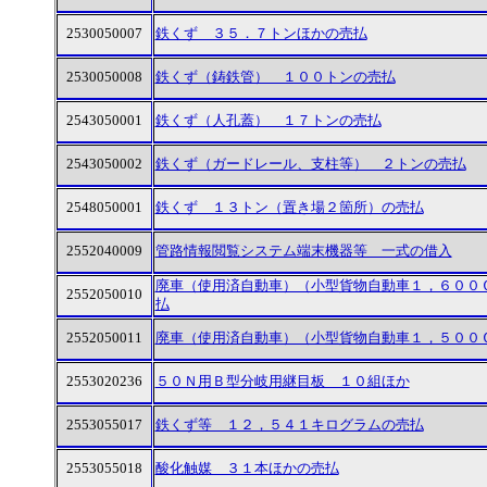
2530050007
鉄くず ３５．７トンほかの売払
2530050008
鉄くず（鋳鉄管） １００トンの売払
2543050001
鉄くず（人孔蓋） １７トンの売払
2543050002
鉄くず（ガードレール、支柱等） ２トンの売払
2548050001
鉄くず １３トン（置き場２箇所）の売払
2552040009
管路情報閲覧システム端末機器等 一式の借入
廃車（使用済自動車）（小型貨物自動車１，６００
2552050010
払
2552050011
廃車（使用済自動車）（小型貨物自動車１，５００
2553020236
５０Ｎ用Ｂ型分岐用継目板 １０組ほか
2553055017
鉄くず等 １２，５４１キログラムの売払
2553055018
酸化触媒 ３１本ほかの売払