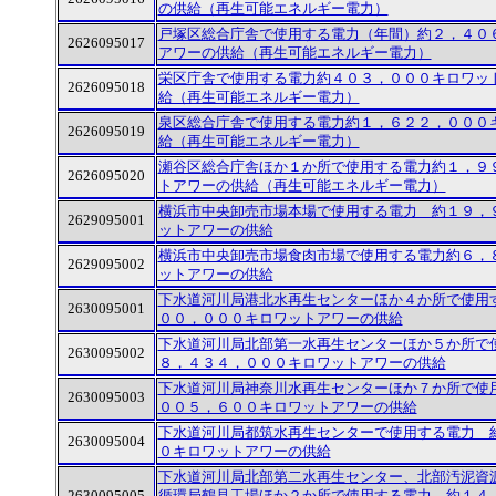
の供給（再生可能エネルギー電力）
戸塚区総合庁舎で使用する電力（年間）約２，４０
2626095017
アワーの供給（再生可能エネルギー電力）
栄区庁舎で使用する電力約４０３，０００キロワッ
2626095018
給（再生可能エネルギー電力）
泉区総合庁舎で使用する電力約１，６２２，０００
2626095019
給（再生可能エネルギー電力）
瀬谷区総合庁舎ほか１か所で使用する電力約１，９
2626095020
トアワーの供給（再生可能エネルギー電力）
横浜市中央卸売市場本場で使用する電力 約１９，
2629095001
ットアワーの供給
横浜市中央卸売市場食肉市場で使用する電力約６，
2629095002
ットアワーの供給
下水道河川局港北水再生センターほか４か所で使用
2630095001
００，０００キロワットアワーの供給
下水道河川局北部第一水再生センターほか５か所で
2630095002
８，４３４，０００キロワットアワーの供給
下水道河川局神奈川水再生センターほか７か所で使
2630095003
００５，６００キロワットアワーの供給
下水道河川局都筑水再生センターで使用する電力 
2630095004
０キロワットアワーの供給
下水道河川局北部第二水再生センター、北部汚泥資