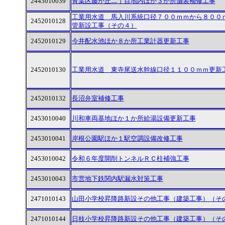
2443010039
青葉区藤が丘二丁目地内ほか３か所舗装補修工事
工業用水道 馬入川系統口径７００ｍｍから８００
2452010128
管新設工事（その４）
2452010129
今井配水池ほか８か所工業計器更新工事
2452010130
工業用水道 東寺尾送水幹線口径１１００ｍｍ更新
2452010132
長沼弁室補修工事
2453010040
川和車両基地ほか１か所給湯設備更新工事
2453010041
岸根公園駅ほか１駅空調設備改修工事
2453010042
令和６年度開削トンネルＲＣ柱補強工事
2453010043
市営地下鉄関内駅漏水対策工事
2471010143
山田小学校昇降路新設その他工事（建築工事）（そ
2471010144
日枝小学校昇降路新設その他工事（建築工事）（そ