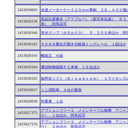
2452050003
水道メーターケース２０ｍｍ青銅 ３６，４００個
高品位尿素水（アドブルー）（新日本化成） ６３
2453020156
算） 同等品可
2453020160
蛍光ランプ（ホタルクス） ５，２００本ほか 
2453020162
５０Ｎ８番右片開き分岐器トングレール １組ほか
2453020163
幌組立 ６組
2453020164
通信制御画面ＰＣ本体 １６台ほか
2453020165
仮想化ソフト（Ｂｒｏａｄｃｏｍ） １ライセンス
2455020037
ミニ消防車 ４台の製造
2455020038
作業車 １台
アプションフリー２ メインテーブル角脚 アジャ
2455027375
ラ） １台ほか 同等品可
アプションフリー２ メインテーブル角脚 アジャ
2455027376
ラ） ２台ほか 同等品可