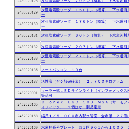
2430020128
次亜塩素酸ソーダ ７９トン（概算） 下水道河川
次亜塩素酸ソーダ １５０トン（概算） 下水道河
2430020129
ー
次亜塩素酸ソーダ １７６トン（概算） 下水道河
2430020130
ー
2430020131
次亜塩素酸ソーダ ６６トン（概算） 下水道河川
2430020132
次亜塩素酸ソーダ ２０７トン（概算） 下水道河
次亜塩素酸ソーダ ２７３トン（概算） 下水道河
2430020133
ー
2430020136
ノートパソコン １０台
2430020137
活性炭（ヤシ殻破砕炭） ２，７００キログラム
ソーラー式ＬＥＤサインライト（インフォメックス
2432020001
等品可
Ｄｉｏｎｅｘ ＥＧＣ ５００ ＭＳＡ（サーモフ
2452020165
ィフィック） １個ほか 製品指定
2452020168
縮尺１／５，０００市内配水管図 全市版 ２７冊
2452020169
水道栓番号プレート 西１区９０１から１０００ 