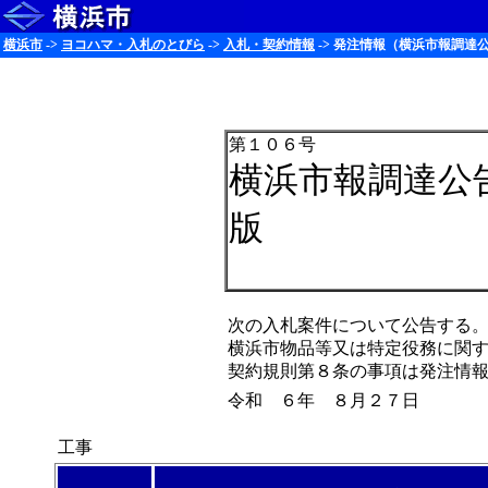
横浜市
->
ヨコハマ・入札のとびら
->
入札・契約情報
-> 発注情報（横浜市報調達公
第１０６号
横浜市報調達公
版
次の入札案件について公告する
横浜市物品等又は特定役務に関
契約規則第８条の事項は発注情
令和 ６年 ８月２７日
工事