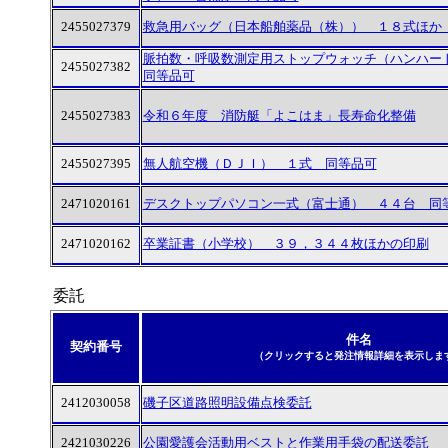
2455027379
救急用バッグ（日本船舶薬品（株）） １８式ほか
脈拍数・呼吸数測定用ストップウォッチ（ハンハ
2455027382
同等品可
2455027383
令和６年度 消防艇「よこはま」長寿命化整備
2455027395
無人航空機（ＤＪＩ） １式 同等品可
2471020161
デスクトップパソコン一式（富士通） ４４台 同
2471020162
卒業証書（小学校） ３９，３４４枚ほかの印刷
委託
件名
契約番号
（クリックすると発注情報詳細を表示しま
2412030058
磯子区道路照明設備点検委託
2421030226
公園愛護会活動用ベストと作業用手袋の配送委託