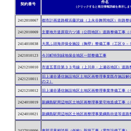
件名
契約番号
（クリックすると発注情報詳細を表示しま
2412010067
都市計画道路横浜藤沢線（上永谷舞岡地区）街路整
2412010069
主要地方道原宿六ツ浦（公田地区）道路整備工事（
2414010038
大黒ふ頭海岸保全施設（胸壁）整備工事（工区９－
2421010123
今川町特別緑地保全地区一部整備工事
2421210010
市道五貫目第３３号線（上川井・上瀬谷地区）道路
旧上瀬谷通信施設地区土地区画整理事業既存施設解
2421210011
の２）
2421210012
旧上瀬谷通信施設地区土地区画整理事業準備工事（
2424010019
新綱島駅周辺地区土地区画整理事業宅地造成工事（
2424010021
新綱島駅周辺地区土地区画整理事業綱島街道等道路
2427010006
東部児童相談所（仮称）新築工事（電気設備工事）