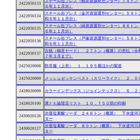
スチール缶プレス（鶴見資源化センター）７４トン
2422050133
６年１１月分）
スチール缶プレス（金沢資源選別センター）５９ト
2422050134
和６年１１月分）
スチール缶プレス（緑資源選別センター）８６トン
2422050135
６年１１月分）
スチール缶プレス（戸塚資源選別センター）５６ト
2422050136
和６年１１月分）
古紙（鶴見ヤード） ２７トン（概算）の売払（令
2422050137
７年３月まで）
2425020068
防災服（上衣） １，１９５着ほかの製造
2425020069
メッシュゼッケンベスト（スリーライク） ２，０
2428020099
カラーインデックス（ジョインテックス） ６，２
2428020100
濱とも協賛店リスト １０，７５０部の印刷
次亜塩素酸ソーダ ２４６トン（概算） 下水道河
2430020126
ター
次亜塩素酸ソーダ ８０トン（概算） 下水道河川
2430020127
ター