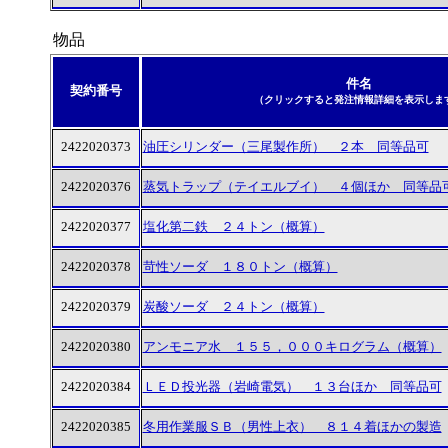
物品
件名
契約番号
（クリックすると発注情報詳細を表示しま
2422020373
油圧シリンダー（三尾製作所） ２本 同等品可
2422020376
蒸気トラップ（テイエルブイ） ４個ほか 同等品
2422020377
塩化第二鉄 ２４トン（概算）
2422020378
苛性ソーダ １８０トン（概算）
2422020379
炭酸ソーダ ２４トン（概算）
2422020380
アンモニア水 １５５，０００キログラム（概算）
2422020384
ＬＥＤ投光器（岩崎電気） １３台ほか 同等品可
2422020385
冬用作業服ＳＢ（男性上衣） ８１４着ほかの製造