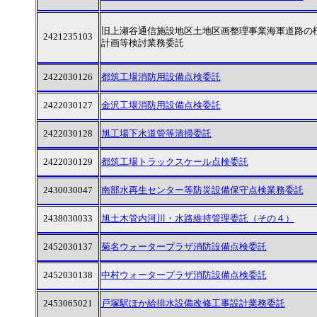
旧上瀬谷通信施設地区土地区画整理事業海軍道路の
2421235103
計画等検討業務委託
2422030126
都筑工場消防用設備点検委託
2422030127
金沢工場消防用設備点検委託
2422030128
旭工場下水道管等清掃委託
2422030129
都筑工場トラックスケール点検委託
2430030047
南部水再生センター等防災設備保守点検業務委託
2438030033
旭土木管内河川・水路維持管理委託（その４）
2452030137
菊名ウォータープラザ消防設備点検委託
2452030138
中村ウォータープラザ消防設備点検委託
2453065021
戸塚駅ほか給排水設備改修工事設計業務委託