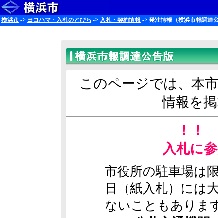
横浜市
->
ヨコハマ・入札のとびら
->
入札・契約情報
-> 発注情報（横浜市報調達
このページでは、本市
情報を掲
！！ 
入札に参
市役所の駐車場は
日（紙入札）には
ないこともありま