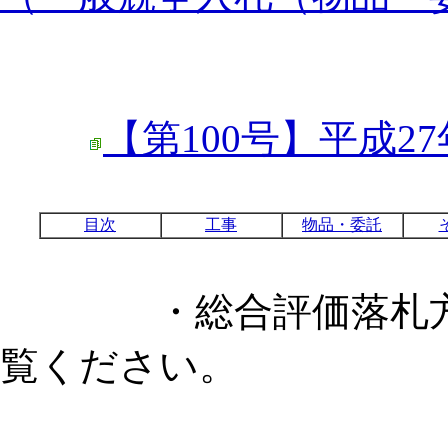
【第100号】平成27
目次
工事
物品・委託
・総合評価落札方式
覧ください。