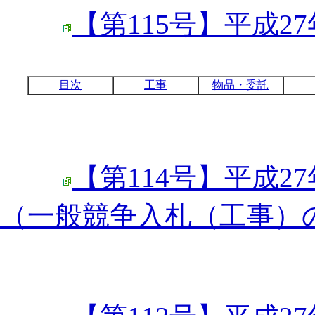
【第115号】平成2
目次
工事
物品・委託
【第114号】平成2
（一般競争入札（工事）の