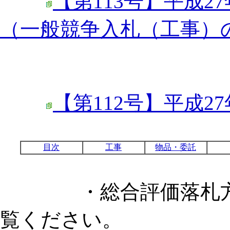
【第113号】平成2
（一般競争入札（工事）の
【第112号】平成2
目次
工事
物品・委託
・総合評価落札方式
覧ください。