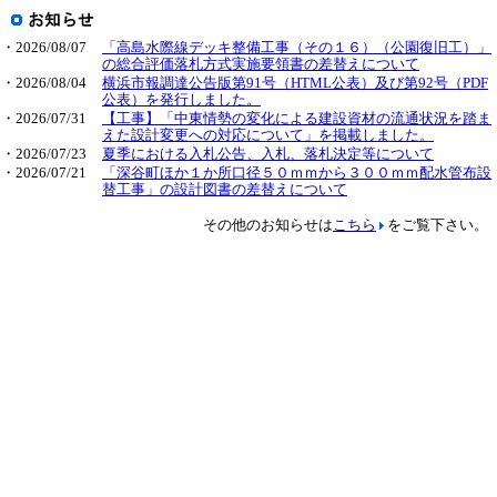
・2026/08/07
「高島水際線デッキ整備工事（その１６）（公園復旧工）」
の総合評価落札方式実施要領書の差替えについて
・2026/08/04
横浜市報調達公告版第91号（HTML公表）及び第92号（PDF
公表）を発行しました。
・2026/07/31
【工事】「中東情勢の変化による建設資材の流通状況を踏ま
えた設計変更への対応について」を掲載しました。
・2026/07/23
夏季における入札公告、入札、落札決定等について
・2026/07/21
「深谷町ほか１か所口径５０ｍｍから３００ｍｍ配水管布設
替工事」の設計図書の差替えについて
その他のお知らせは
こちら
をご覧下さい。